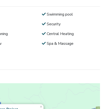
Swimming pool
Security
oning
Central Heating
w
Spa & Massage
×
aro Project