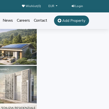
Wishlist(
0
)
Login
EUR
News
Careers
Contact
Add Property